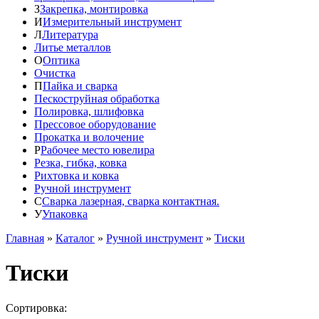
З
Закрепка, монтировка
И
Измерительный инструмент
Л
Литература
Литье металлов
О
Оптика
Очистка
П
Пайка и сварка
Пескоструйная обработка
Полировка, шлифовка
Прессовое оборудование
Прокатка и волочение
Р
Рабочее место ювелира
Резка, гибка, ковка
Рихтовка и ковка
Ручной инструмент
С
Сварка лазерная, сварка контактная.
У
Упаковка
Главная
»
Каталог
»
Ручной инструмент
»
Тиски
Тиски
Сортировка: