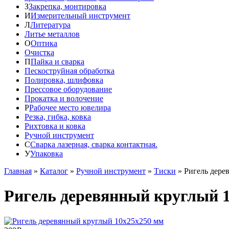
З
Закрепка, монтировка
И
Измерительный инструмент
Л
Литература
Литье металлов
О
Оптика
Очистка
П
Пайка и сварка
Пескоструйная обработка
Полировка, шлифовка
Прессовое оборудование
Прокатка и волочение
Р
Рабочее место ювелира
Резка, гибка, ковка
Рихтовка и ковка
Ручной инструмент
С
Сварка лазерная, сварка контактная.
У
Упаковка
Главная
»
Каталог
»
Ручной инструмент
»
Тиски
»
Ригель дере
Ригель деревянный круглый 