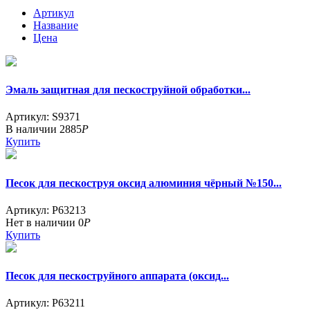
Артикул
Название
Цена
Эмаль защитная для пескоструйной обработки...
Артикул: S9371
В наличии
2885
Р
Купить
Песок для пескоструя оксид алюминия чёрный №150...
Артикул: P63213
Нет в наличии
0
Р
Купить
Песок для пескоструйного аппарата (оксид...
Артикул: P63211