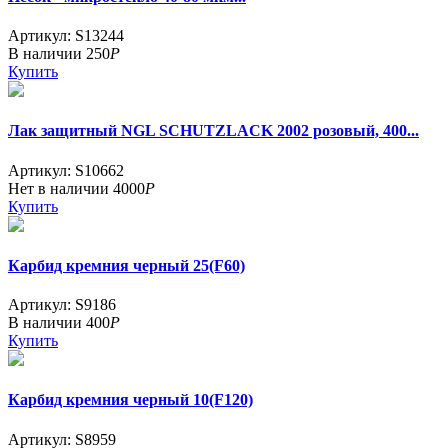
Артикул: S13244
В наличии
250
Р
Купить
Лак защитный NGL SСHUTZLACK 2002 розовый, 400...
Артикул: S10662
Нет в наличии
4000
Р
Купить
Карбид кремния черный 25(F60)
Артикул: S9186
В наличии
400
Р
Купить
Карбид кремния черный 10(F120)
Артикул: S8959