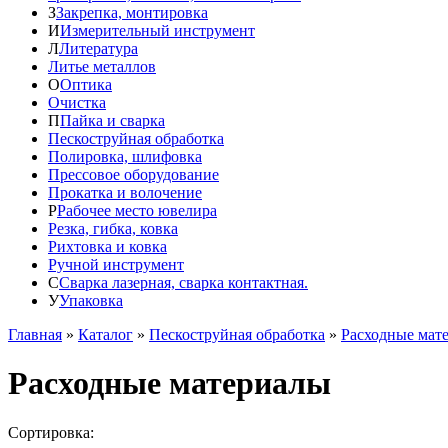
З
Закрепка, монтировка
И
Измерительный инструмент
Л
Литература
Литье металлов
О
Оптика
Очистка
П
Пайка и сварка
Пескоструйная обработка
Полировка, шлифовка
Прессовое оборудование
Прокатка и волочение
Р
Рабочее место ювелира
Резка, гибка, ковка
Рихтовка и ковка
Ручной инструмент
С
Сварка лазерная, сварка контактная.
У
Упаковка
Главная
»
Каталог
»
Пескоструйная обработка
»
Расходные мат
Расходные материалы
Сортировка: