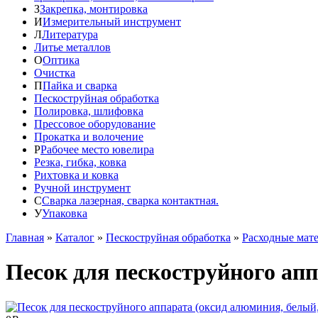
З
Закрепка, монтировка
И
Измерительный инструмент
Л
Литература
Литье металлов
О
Оптика
Очистка
П
Пайка и сварка
Пескоструйная обработка
Полировка, шлифовка
Прессовое оборудование
Прокатка и волочение
Р
Рабочее место ювелира
Резка, гибка, ковка
Рихтовка и ковка
Ручной инструмент
С
Сварка лазерная, сварка контактная.
У
Упаковка
Главная
»
Каталог
»
Пескоструйная обработка
»
Расходные мат
Песок для пескоструйного апп