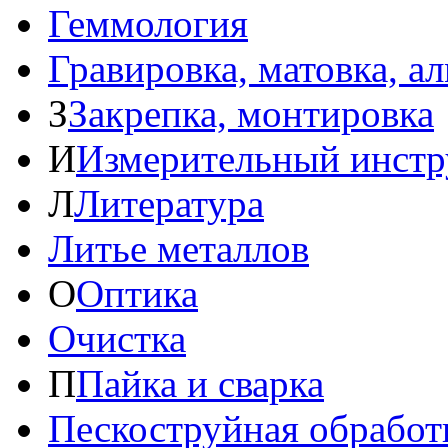
Геммология
Гравировка, матовка, а
З
Закрепка, монтировка
И
Измерительный инстр
Л
Литература
Литье металлов
О
Оптика
Очистка
П
Пайка и сварка
Пескоструйная обработ