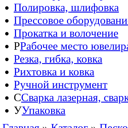
Полировка, шлифовка
Прессовое оборудовани
Прокатка и волочение
Р
Рабочее место ювелир
Резка, гибка, ковка
Рихтовка и ковка
Ручной инструмент
С
Сварка лазерная, свар
У
Упаковка
Главная
»
Каталог
»
Песко