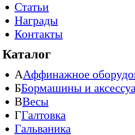
Статьи
Награды
Контакты
Каталог
А
Аффинажное оборудо
Б
Бормашины и аксессу
В
Весы
Г
Галтовка
Гальваника