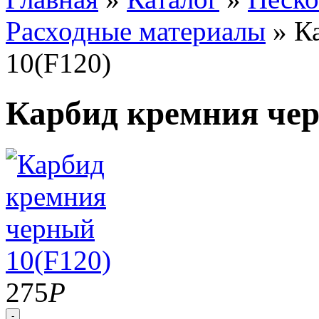
Расходные материалы
»
К
10(F120)
Карбид кремния чер
275
Р
-