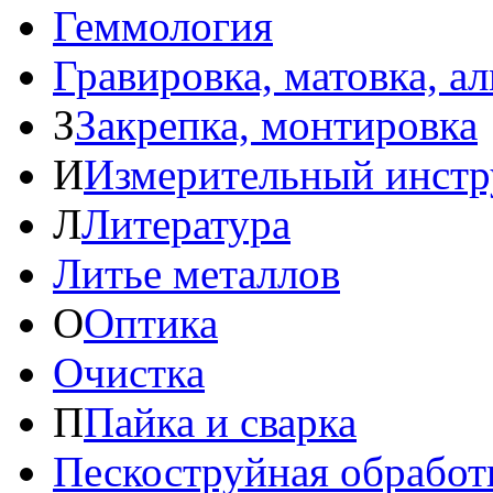
Геммология
Гравировка, матовка, а
З
Закрепка, монтировка
И
Измерительный инстр
Л
Литература
Литье металлов
О
Оптика
Очистка
П
Пайка и сварка
Пескоструйная обработ