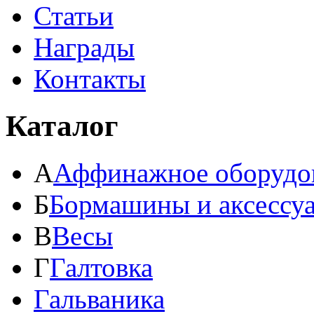
Статьи
Награды
Контакты
Каталог
А
Аффинажное оборудо
Б
Бормашины и аксессу
В
Весы
Г
Галтовка
Гальваника