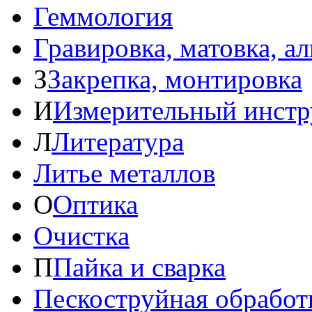
Геммология
Гравировка, матовка, а
З
Закрепка, монтировка
И
Измерительный инстр
Л
Литература
Литье металлов
О
Оптика
Очистка
П
Пайка и сварка
Пескоструйная обработ