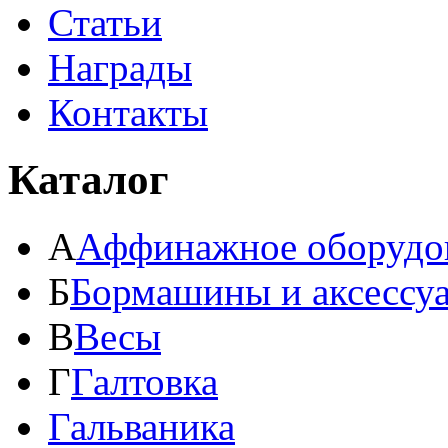
Статьи
Награды
Контакты
Каталог
А
Аффинажное оборудо
Б
Бормашины и аксессу
В
Весы
Г
Галтовка
Гальваника