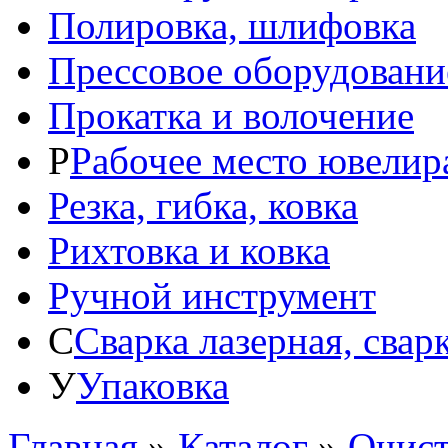
Полировка, шлифовка
Прессовое оборудовани
Прокатка и волочение
Р
Рабочее место ювелир
Резка, гибка, ковка
Рихтовка и ковка
Ручной инструмент
С
Сварка лазерная, свар
У
Упаковка
Главная
»
Каталог
»
Очист