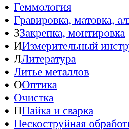
Геммология
Гравировка, матовка, а
З
Закрепка, монтировка
И
Измерительный инстр
Л
Литература
Литье металлов
О
Оптика
Очистка
П
Пайка и сварка
Пескоструйная обработ