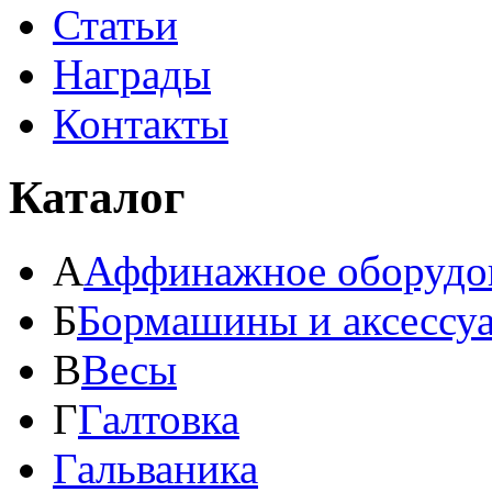
Статьи
Награды
Контакты
Каталог
А
Аффинажное оборудо
Б
Бормашины и аксессу
В
Весы
Г
Галтовка
Гальваника