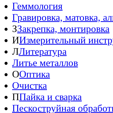
Геммология
Гравировка, матовка, а
З
Закрепка, монтировка
И
Измерительный инстр
Л
Литература
Литье металлов
О
Оптика
Очистка
П
Пайка и сварка
Пескоструйная обработ