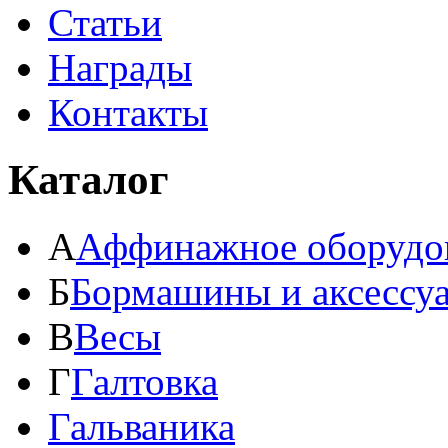
Статьи
Награды
Контакты
Каталог
А
Аффинажное оборудо
Б
Бормашины и аксессу
В
Весы
Г
Галтовка
Гальваника