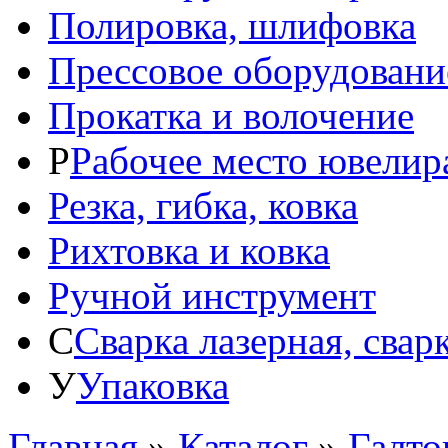
Полировка, шлифовка
Прессовое оборудовани
Прокатка и волочение
Р
Рабочее место ювелир
Резка, гибка, ковка
Рихтовка и ковка
Ручной инструмент
С
Сварка лазерная, свар
У
Упаковка
Главная
»
Каталог
»
Галто