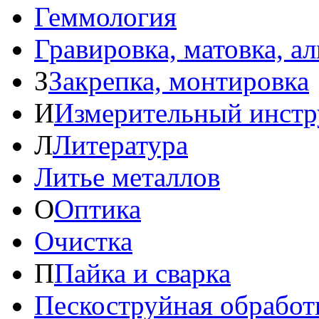
Геммология
Гравировка, матовка, а
З
Закрепка, монтировка
И
Измерительный инстр
Л
Литература
Литье металлов
О
Оптика
Очистка
П
Пайка и сварка
Пескоструйная обработ