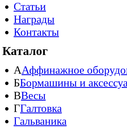
Статьи
Награды
Контакты
Каталог
А
Аффинажное оборудо
Б
Бормашины и аксессу
В
Весы
Г
Галтовка
Гальваника