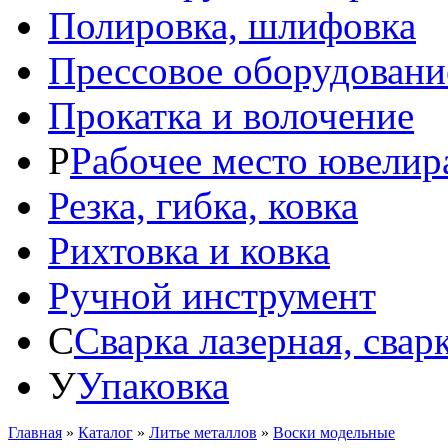
Полировка, шлифовка
Прессовое оборудовани
Прокатка и волочение
Р
Рабочее место ювелир
Резка, гибка, ковка
Рихтовка и ковка
Ручной инструмент
С
Сварка лазерная, свар
У
Упаковка
Главная
»
Каталог
»
Литье металлов
»
Воски модельные