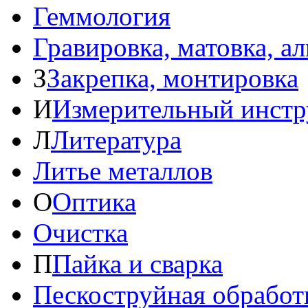
Геммология
Гравировка, матовка, а
З
Закрепка, монтировка
И
Измерительный инстр
Л
Литература
Литье металлов
О
Оптика
Очистка
П
Пайка и сварка
Пескоструйная обработ