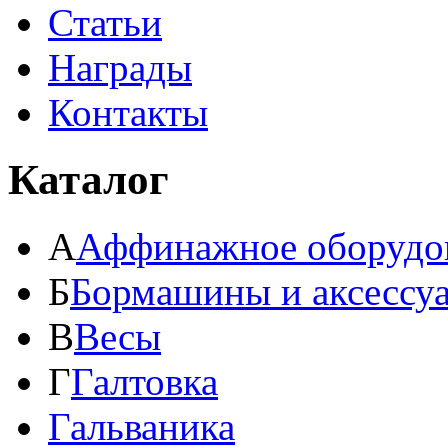
Статьи
Награды
Контакты
Каталог
А
Аффинажное оборудо
Б
Бормашины и аксессу
В
Весы
Г
Галтовка
Гальваника