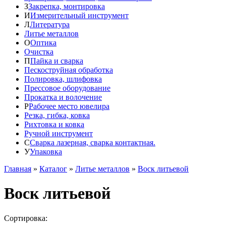
З
Закрепка, монтировка
И
Измерительный инструмент
Л
Литература
Литье металлов
О
Оптика
Очистка
П
Пайка и сварка
Пескоструйная обработка
Полировка, шлифовка
Прессовое оборудование
Прокатка и волочение
Р
Рабочее место ювелира
Резка, гибка, ковка
Рихтовка и ковка
Ручной инструмент
С
Сварка лазерная, сварка контактная.
У
Упаковка
Главная
»
Каталог
»
Литье металлов
»
Воск литьевой
Воск литьевой
Сортировка: