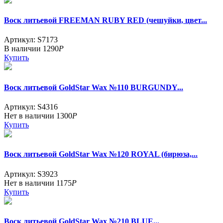
Воск литьевой FREEMAN RUBY RED (чешуйки, цвет...
Артикул: S7173
В наличии
1290
Р
Купить
Воск литьевой GoldStar Wax №110 BURGUNDY...
Артикул: S4316
Нет в наличии
1300
Р
Купить
Воск литьевой GoldStar Wax №120 ROYAL (бирюза,...
Артикул: S3923
Нет в наличии
1175
Р
Купить
Воск литьевой GoldStar Wax №210 BLUE...