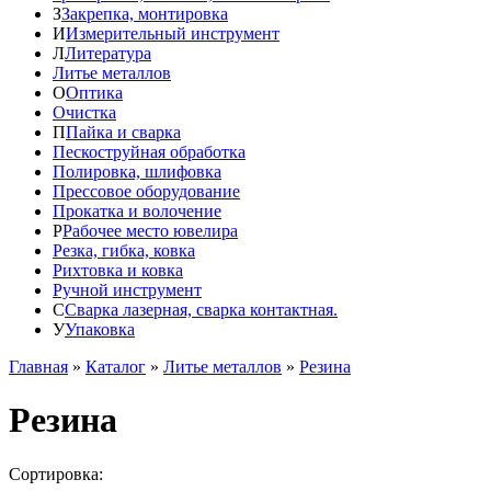
З
Закрепка, монтировка
И
Измерительный инструмент
Л
Литература
Литье металлов
О
Оптика
Очистка
П
Пайка и сварка
Пескоструйная обработка
Полировка, шлифовка
Прессовое оборудование
Прокатка и волочение
Р
Рабочее место ювелира
Резка, гибка, ковка
Рихтовка и ковка
Ручной инструмент
С
Сварка лазерная, сварка контактная.
У
Упаковка
Главная
»
Каталог
»
Литье металлов
»
Резина
Резина
Сортировка: