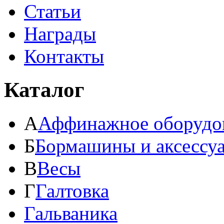
Статьи
Награды
Контакты
Каталог
А
Аффинажное оборудо
Б
Бормашины и аксессу
В
Весы
Г
Галтовка
Гальваника