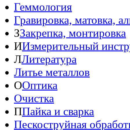
Геммология
Гравировка, матовка, а
З
Закрепка, монтировка
И
Измерительный инстр
Л
Литература
Литье металлов
О
Оптика
Очистка
П
Пайка и сварка
Пескоструйная обработ