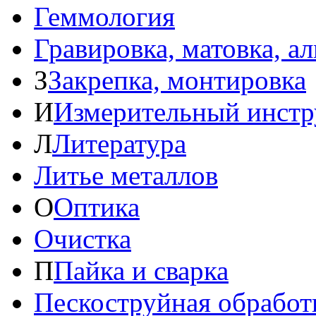
Геммология
Гравировка, матовка, а
З
Закрепка, монтировка
И
Измерительный инстр
Л
Литература
Литье металлов
О
Оптика
Очистка
П
Пайка и сварка
Пескоструйная обработ