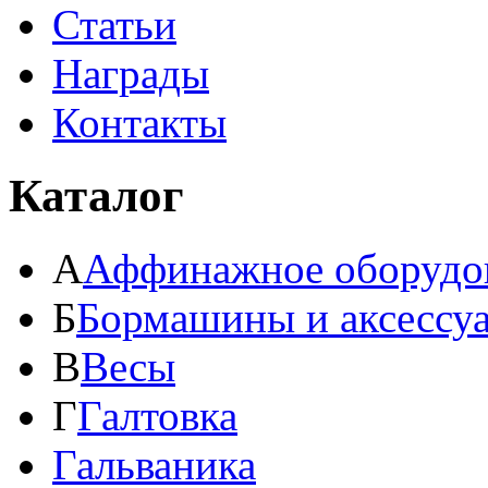
Статьи
Награды
Контакты
Каталог
А
Аффинажное оборудо
Б
Бормашины и аксессу
В
Весы
Г
Галтовка
Гальваника