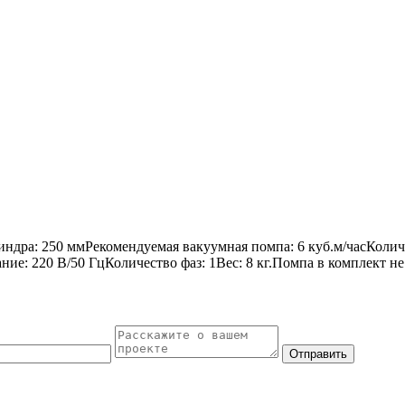
ндра: 250 ммРекомендуемая вакуумная помпа: 6 куб.м/часКоли
ие: 220 В/50 ГцКоличество фаз: 1Вес: 8 кг.Помпа в комплект н
Отправить