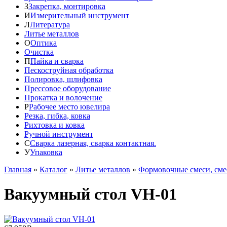
З
Закрепка, монтировка
И
Измерительный инструмент
Л
Литература
Литье металлов
О
Оптика
Очистка
П
Пайка и сварка
Пескоструйная обработка
Полировка, шлифовка
Прессовое оборудование
Прокатка и волочение
Р
Рабочее место ювелира
Резка, гибка, ковка
Рихтовка и ковка
Ручной инструмент
С
Сварка лазерная, сварка контактная.
У
Упаковка
Главная
»
Каталог
»
Литье металлов
»
Формовочные смеси, сме
Вакуумный стол VH-01