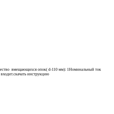
чество вмещающихся опок( d-110 мм): 1Номинальный ток
е входит.скачать инструкцию