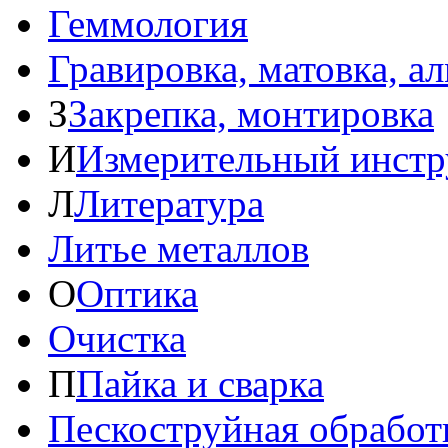
Геммология
Гравировка, матовка, а
З
Закрепка, монтировка
И
Измерительный инстр
Л
Литература
Литье металлов
О
Оптика
Очистка
П
Пайка и сварка
Пескоструйная обработ