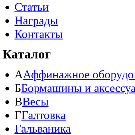
Статьи
Награды
Контакты
Каталог
А
Аффинажное оборудо
Б
Бормашины и аксессу
В
Весы
Г
Галтовка
Гальваника