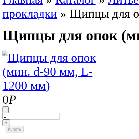
прокладки
»
Щипцы для оп
Щипцы для опок (ми
0
Р
-
+
Купить