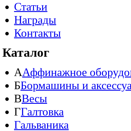
Статьи
Награды
Контакты
Каталог
А
Аффинажное оборудо
Б
Бормашины и аксессу
В
Весы
Г
Галтовка
Гальваника