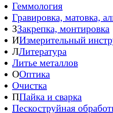
Геммология
Гравировка, матовка, а
З
Закрепка, монтировка
И
Измерительный инстр
Л
Литература
Литье металлов
О
Оптика
Очистка
П
Пайка и сварка
Пескоструйная обработ