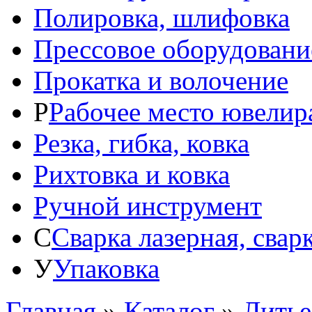
Полировка, шлифовка
Прессовое оборудовани
Прокатка и волочение
Р
Рабочее место ювелир
Резка, гибка, ковка
Рихтовка и ковка
Ручной инструмент
С
Сварка лазерная, свар
У
Упаковка
Главная
»
Каталог
»
Литье