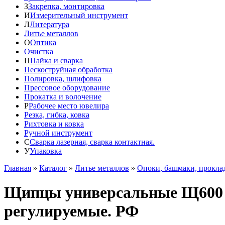
З
Закрепка, монтировка
И
Измерительный инструмент
Л
Литература
Литье металлов
О
Оптика
Очистка
П
Пайка и сварка
Пескоструйная обработка
Полировка, шлифовка
Прессовое оборудование
Прокатка и волочение
Р
Рабочее место ювелира
Резка, гибка, ковка
Рихтовка и ковка
Ручной инструмент
С
Сварка лазерная, сварка контактная.
У
Упаковка
Главная
»
Каталог
»
Литье металлов
»
Опоки, башмаки, прокла
Щипцы универсальные Щ600 дл
регулируемые. РФ