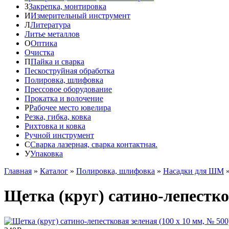
З
Закрепка, монтировка
И
Измерительный инструмент
Л
Литература
Литье металлов
О
Оптика
Очистка
П
Пайка и сварка
Пескоструйная обработка
Полировка, шлифовка
Прессовое оборудование
Прокатка и волочение
Р
Рабочее место ювелира
Резка, гибка, ковка
Рихтовка и ковка
Ручной инструмент
С
Сварка лазерная, сварка контактная.
У
Упаковка
Главная
»
Каталог
»
Полировка, шлифовка
»
Насадки для ШМ
Щетка (круг) сатино-лепестков