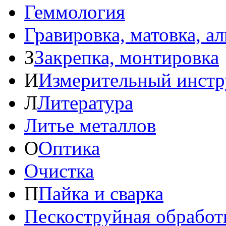
Геммология
Гравировка, матовка, а
З
Закрепка, монтировка
И
Измерительный инстр
Л
Литература
Литье металлов
О
Оптика
Очистка
П
Пайка и сварка
Пескоструйная обработ