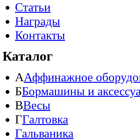
Статьи
Награды
Контакты
Каталог
А
Аффинажное оборудо
Б
Бормашины и аксессу
В
Весы
Г
Галтовка
Гальваника