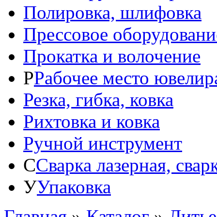
Полировка, шлифовка
Прессовое оборудовани
Прокатка и волочение
Р
Рабочее место ювелир
Резка, гибка, ковка
Рихтовка и ковка
Ручной инструмент
С
Сварка лазерная, свар
У
Упаковка
Главная
»
Каталог
»
Литье