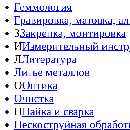
Геммология
Гравировка, матовка, а
З
Закрепка, монтировка
И
Измерительный инстр
Л
Литература
Литье металлов
О
Оптика
Очистка
П
Пайка и сварка
Пескоструйная обработ