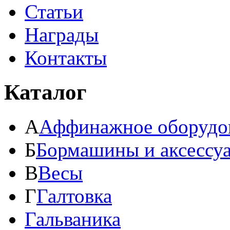
Статьи
Награды
Контакты
Каталог
А
Аффинажное оборудо
Б
Бормашины и аксессу
В
Весы
Г
Галтовка
Гальваника