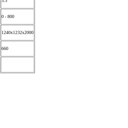
3.5
0 - 800
1240х1232х2000
660