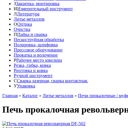
З
Закрепка, монтировка
И
Измерительный инструмент
Л
Литература
Литье металлов
О
Оптика
Очистка
П
Пайка и сварка
Пескоструйная обработка
Полировка, шлифовка
Прессовое оборудование
Прокатка и волочение
Р
Рабочее место ювелира
Резка, гибка, ковка
Рихтовка и ковка
Ручной инструмент
С
Сварка лазерная, сварка контактная.
У
Упаковка
Главная
»
Каталог
»
Литье металлов
»
Печи прокалочные / муф
Печь прокалочная револьвер