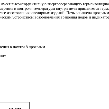
 и имеет высокоэффективную энергосберегающую термоизоляцию
мерения и контроля температуры внутри печи применяется термо
оцессе изготовления ювелирных изделий. Печь оснащена програ
ическим устройством возобновления вращения подов и индикатор
нения в памяти 8 программ
еном