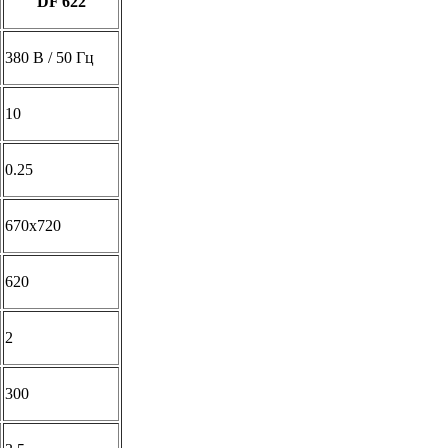
DF 622
380 В / 50 Гц
10
0.25
670х720
620
2
300