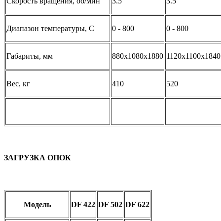
Скорость вращения, об/мин
3.5
3.5
Диапазон температуры, С
0 - 800
0 - 800
Габариты, мм
880х1080х1880
1120х1100х1840
Вес, кг
410
520
ЗАГРУЗКА ОПОК
Модель
DF 422
DF 502
DF 622