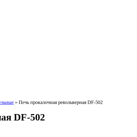
ельные
»
Печь прокалочная револьверная DF-502
ная DF-502