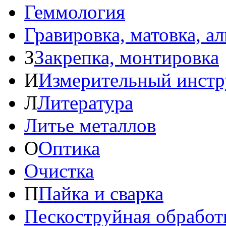
Геммология
Гравировка, матовка, а
З
Закрепка, монтировка
И
Измерительный инстр
Л
Литература
Литье металлов
О
Оптика
Очистка
П
Пайка и сварка
Пескоструйная обработ