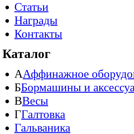
Статьи
Награды
Контакты
Каталог
А
Аффинажное оборудо
Б
Бормашины и аксессу
В
Весы
Г
Галтовка
Гальваника