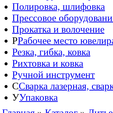
Полировка, шлифовка
Прессовое оборудовани
Прокатка и волочение
Р
Рабочее место ювелир
Резка, гибка, ковка
Рихтовка и ковка
Ручной инструмент
С
Сварка лазерная, свар
У
Упаковка
Главная
»
Каталог
»
Литье