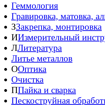
Геммология
Гравировка, матовка, а
З
Закрепка, монтировка
И
Измерительный инстр
Л
Литература
Литье металлов
О
Оптика
Очистка
П
Пайка и сварка
Пескоструйная обработ