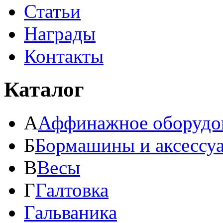
Статьи
Награды
Контакты
Каталог
А
Аффинажное оборудо
Б
Бормашины и аксессу
В
Весы
Г
Галтовка
Гальваника