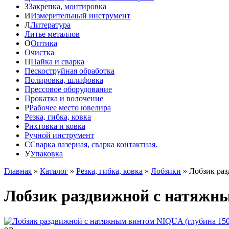
З
Закрепка, монтировка
И
Измерительный инструмент
Л
Литература
Литье металлов
О
Оптика
Очистка
П
Пайка и сварка
Пескоструйная обработка
Полировка, шлифовка
Прессовое оборудование
Прокатка и волочение
Р
Рабочее место ювелира
Резка, гибка, ковка
Рихтовка и ковка
Ручной инструмент
С
Сварка лазерная, сварка контактная.
У
Упаковка
Главная
»
Каталог
»
Резка, гибка, ковка
»
Лобзики
»
Лобзик ра
Лобзик раздвижной с натяжн