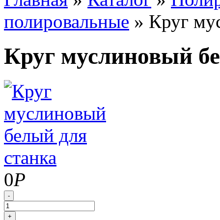
полировальные
»
Круг му
Круг муслиновый бе
0
Р
-
+