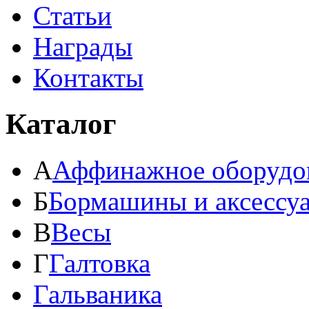
Статьи
Награды
Контакты
Каталог
А
Аффинажное оборудо
Б
Бормашины и аксессу
В
Весы
Г
Галтовка
Гальваника