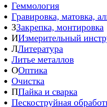
Геммология
Гравировка, матовка, а
З
Закрепка, монтировка
И
Измерительный инстр
Л
Литература
Литье металлов
О
Оптика
Очистка
П
Пайка и сварка
Пескоструйная обработ