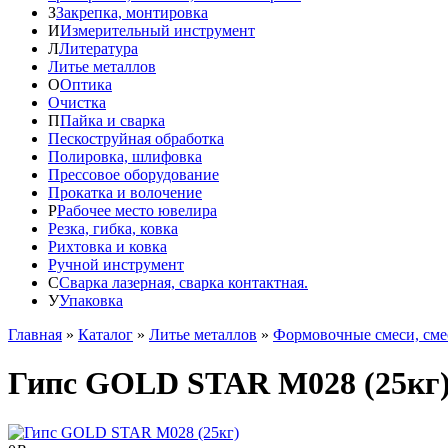
З
Закрепка, монтировка
И
Измерительный инструмент
Л
Литература
Литье металлов
О
Оптика
Очистка
П
Пайка и сварка
Пескоструйная обработка
Полировка, шлифовка
Прессовое оборудование
Прокатка и волочение
Р
Рабочее место ювелира
Резка, гибка, ковка
Рихтовка и ковка
Ручной инструмент
С
Сварка лазерная, сварка контактная.
У
Упаковка
Главная
»
Каталог
»
Литье металлов
»
Формовочные смеси, сме
Гипс GOLD STAR М028 (25кг