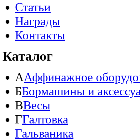
Статьи
Награды
Контакты
Каталог
А
Аффинажное оборудо
Б
Бормашины и аксессу
В
Весы
Г
Галтовка
Гальваника