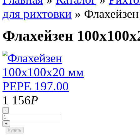
для рихтовки
»
Флахейзен
Флахейзен 100х100х
1 156
Р
-
+
Купить