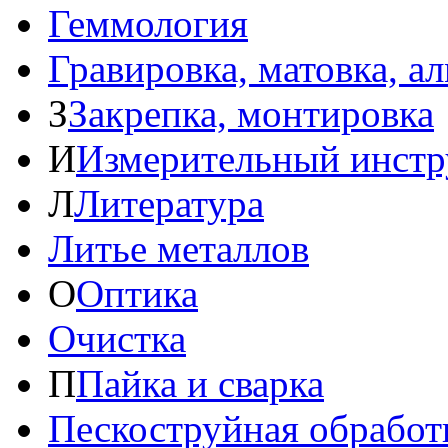
Геммология
Гравировка, матовка, а
З
Закрепка, монтировка
И
Измерительный инстр
Л
Литература
Литье металлов
О
Оптика
Очистка
П
Пайка и сварка
Пескоструйная обработ