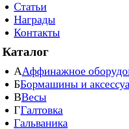
Статьи
Награды
Контакты
Каталог
А
Аффинажное оборудо
Б
Бормашины и аксессу
В
Весы
Г
Галтовка
Гальваника