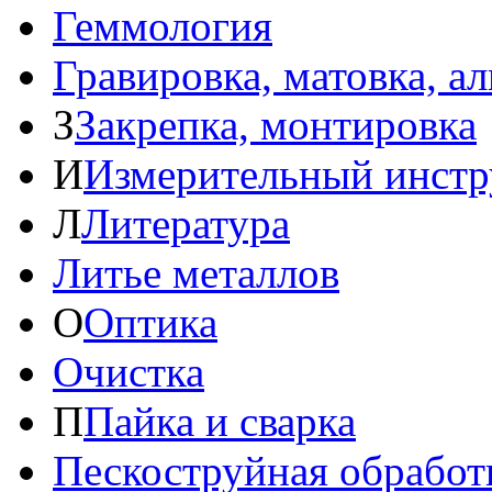
Геммология
Гравировка, матовка, а
З
Закрепка, монтировка
И
Измерительный инстр
Л
Литература
Литье металлов
О
Оптика
Очистка
П
Пайка и сварка
Пескоструйная обработ