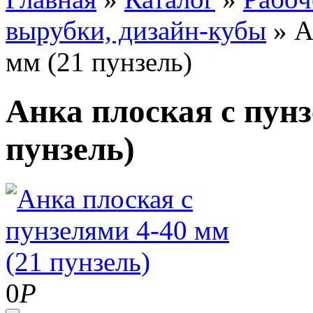
вырубки, дизайн-кубы
»
А
мм (21 пунзель)
Анка плоская с пунз
пунзель)
0
Р