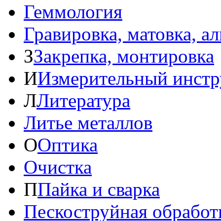
Геммология
Гравировка, матовка, а
З
Закрепка, монтировка
И
Измерительный инстр
Л
Литература
Литье металлов
О
Оптика
Очистка
П
Пайка и сварка
Пескоструйная обработ