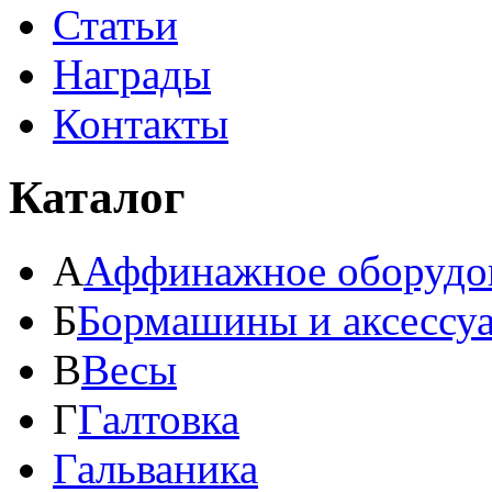
Статьи
Награды
Контакты
Каталог
А
Аффинажное оборудо
Б
Бормашины и аксессу
В
Весы
Г
Галтовка
Гальваника