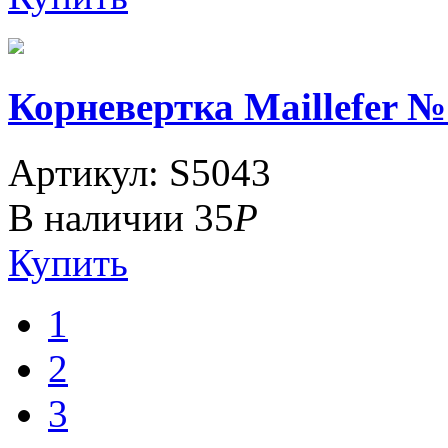
Корневертка Maillefer №
Артикул: S5043
В наличии
35
Р
Купить
1
2
3