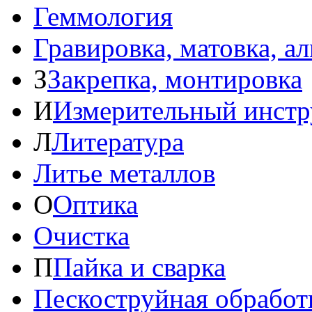
Геммология
Гравировка, матовка, а
З
Закрепка, монтировка
И
Измерительный инстр
Л
Литература
Литье металлов
О
Оптика
Очистка
П
Пайка и сварка
Пескоструйная обработ