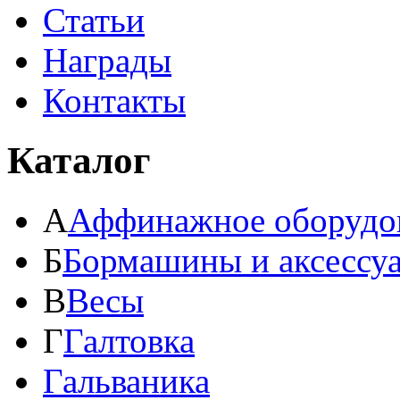
Статьи
Награды
Контакты
Каталог
А
Аффинажное оборудо
Б
Бормашины и аксессу
В
Весы
Г
Галтовка
Гальваника