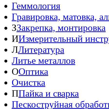
Геммология
Гравировка, матовка, а
З
Закрепка, монтировка
И
Измерительный инстр
Л
Литература
Литье металлов
О
Оптика
Очистка
П
Пайка и сварка
Пескоструйная обработ