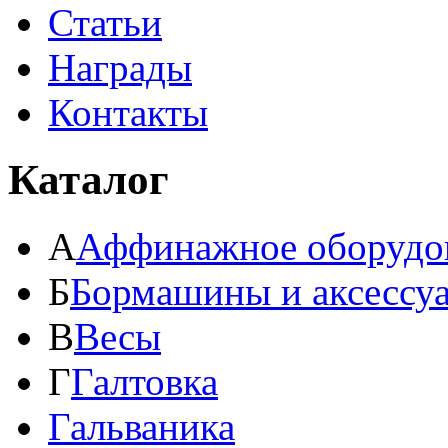
Статьи
Награды
Контакты
Каталог
А
Аффинажное оборудо
Б
Бормашины и аксессу
В
Весы
Г
Галтовка
Гальваника