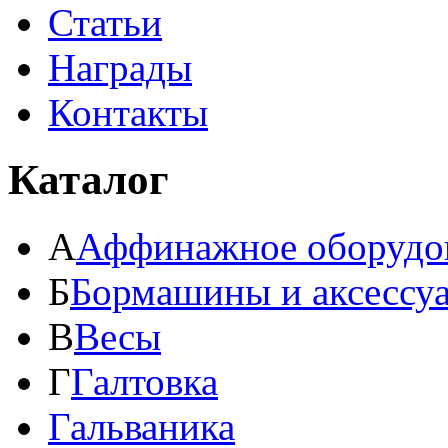
Статьи
Награды
Контакты
Каталог
А
Аффинажное оборудо
Б
Бормашины и аксессу
В
Весы
Г
Галтовка
Гальваника