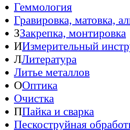
Геммология
Гравировка, матовка, а
З
Закрепка, монтировка
И
Измерительный инстр
Л
Литература
Литье металлов
О
Оптика
Очистка
П
Пайка и сварка
Пескоструйная обработ