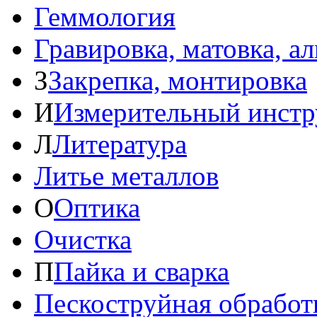
Геммология
Гравировка, матовка, а
З
Закрепка, монтировка
И
Измерительный инстр
Л
Литература
Литье металлов
О
Оптика
Очистка
П
Пайка и сварка
Пескоструйная обработ