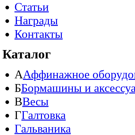
Статьи
Награды
Контакты
Каталог
А
Аффинажное оборудо
Б
Бормашины и аксессу
В
Весы
Г
Галтовка
Гальваника