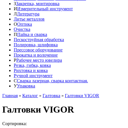
З
Закрепка, монтировка
И
Измерительный инструмент
Л
Литература
Литье металлов
О
Оптика
Очистка
П
Пайка и сварка
Пескоструйная обработка
Полировка, шлифовка
Прессовое оборудование
Прокатка и волочение
Р
Рабочее место ювелира
Резка, гибка, ковка
Рихтовка и ковка
Ручной инструмент
С
Сварка лазерная, сварка контактная.
У
Упаковка
Главная
»
Каталог
»
Галтовка
»
Галтовки VIGOR
Галтовки VIGOR
Сортировка: