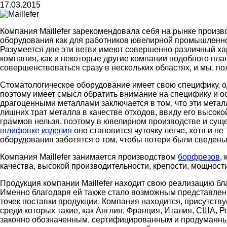
17.03.2015
Компания Maillefer зарекомендовала себя на рынке произв
оборудования как для работников ювелирной промышленнос
Разумеется две эти ветви имеют совершенно различный ха
компания, как и некоторые другие компании подобного план
совершенствоваться сразу в нескольких областях, и мы, по
Стоматологическое оборудование имеет свою специфику, о
поэтому имеет смысл обратить внимание на специфику и о
драгоценными металлами заключается в том, что эти метал
лишних трат металла в качестве отходов, ввиду его высок
граммов нельзя, поэтому в ювелирном производстве и сущес
шлифовке изделия
оно становится чуточку легче, хотя и н
оборудования заботятся о том, чтобы потери были сведены
Компания Maillefer занимается производством
борфрезов
,
качества, высокой производительности, крепости, мощности
Продукция компании Maillefer находит свою реализацию б
Именно благодаря ей также стало возможным представлени
точек поставки продукции. Компания находится, присутству
среди которых такие, как Англия, Франция, Италия, США, Р
законно обозначенным, сертифицированным и продуманным.