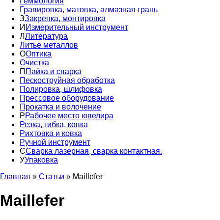
Геммология
Гравировка, матовка, алмазная грань
З
Закрепка, монтировка
И
Измерительный инструмент
Л
Литература
Литье металлов
О
Оптика
Очистка
П
Пайка и сварка
Пескоструйная обработка
Полировка, шлифовка
Прессовое оборудование
Прокатка и волочение
Р
Рабочее место ювелира
Резка, гибка, ковка
Рихтовка и ковка
Ручной инструмент
С
Сварка лазерная, сварка контактная.
У
Упаковка
Главная
»
Статьи
»
Maillefer
Maillefer