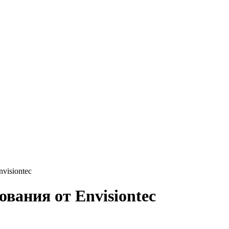
visiontec
ования от Envisiontec