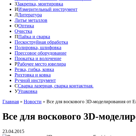
З
Закрепка, монтировка
И
Измерительный инструмент
Л
Литература
Литье металлов
О
Оптика
Очистка
П
Пайка и сварка
Пескоструйная обработка
Полировка, шлифовка
Прессовое оборудование
Прокатка и волочение
Р
Рабочее место ювелира
Резка, гибка, ковка
Рихтовка и ковка
Ручной инструмент
С
Сварка лазерная, сварка контактная.
У
Упаковка
Главная
»
Новости
»
Все для воскового 3D-моделирования от En
Все для воскового 3D-моделир
23.04.2015