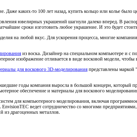
. Даже каких-то 100 лет назад, купить кольцо или колье было ц
отовления ювелирных украшений шагнули далеко вперед. В расп
тчайшие сроки изготовить любое украшение. И это будет стоить
зделия на любой вкус. Для ускорения процесса, многие компани
лирования
из воска. Дизайнер на специальном компьютере и с 
терное изображение отливается в виде восковой модели, чтобы 
териалы для воскового 3D-моделирования
представлены маркой "
рошедшие годы компания выросла в большой концерн, который п
ьютерное обеспечение и материалы для воскового моделирования
систем для компьютерного моделирования, включая программное
. EnvisionTEC ведет сотрудничество со многими предприятиями,
й из драгоценных металлов.